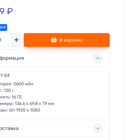
9 ₽
50 ₽
тво
В корзину
формация
Y S4
тарея:
2600 мАч
с:
130 г.
мять:
16 ГБ
змеры:
136,6 x 69,8 x 7,9 мм
ран:
5in 1920 x 1080
оставка