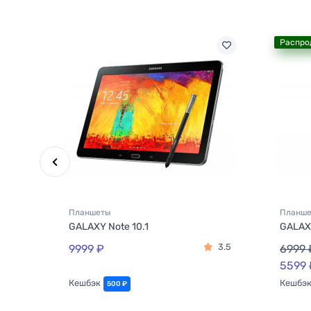
Распро
Планшеты
Планш
GALAXY Note 10.1
GALAX
3.5
9999 ₽
6999 
5599 
Кешбэк
Кешбэ
500 ₽