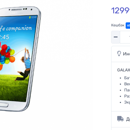
1299
Кешбэк
6
Количес
Ин
GALAX
Ба
Ве
Па
Ра
Эк
Д