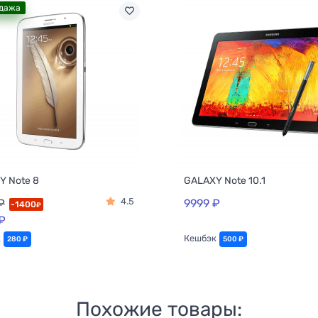
дажа
Y Note 8
GALAXY Note 10.1
4.5
₽
9999 ₽
-1400
₽
₽
к
Кешбэк
280 ₽
500 ₽
Похожие товары: