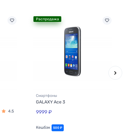
Распродажа
Рас
Смартфоны
Ноут
GALAXY Ace 3
ATIV
4.5
9999 ₽
299
254
Кешбэк
Кеш
500 ₽