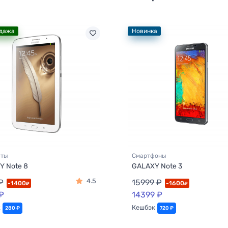
дажа
Новинка
еты
Смартфоны
Y Note 8
GALAXY Note 3
4.5
₽
15999 ₽
-1400
-1600
₽
₽
₽
14399 ₽
к
Кешбэк
280 ₽
720 ₽