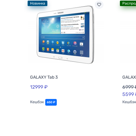
Новинка
Распро
GALAXY Tab 3
GALAX
12999 ₽
6999 
5599 
Кешбэк
Кешбэ
650 ₽