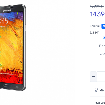
15999 ₽
1439
Кешбэк
7
Цвет:
Бе
+ 1
Количес
Ин
GALAX