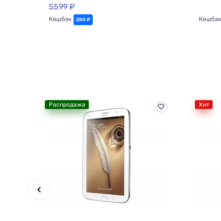
5599 ₽
Кешбэк
Кешбэ
280 ₽
Распродажа
Хит