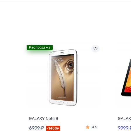
Распродажа
GALAXY Note 8
GALAXY
4.5
6999 ₽
9999 
-1400
₽