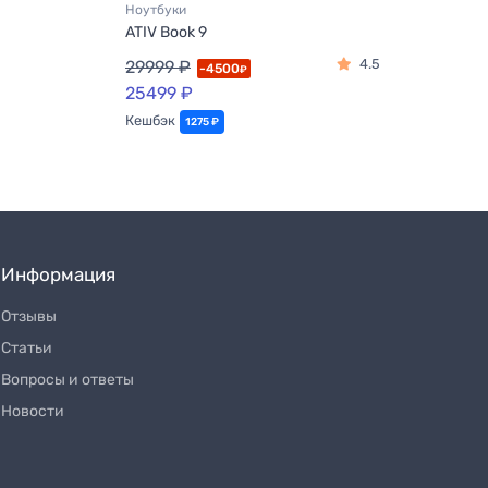
Ноутбуки
Ноут
ATIV Book 9
ATIV
4.5
29999 ₽
279
-4500
₽
25499 ₽
Кешбэк
Кеш
1275 ₽
Информация
Отзывы
Статьи
Вопросы и ответы
Новости