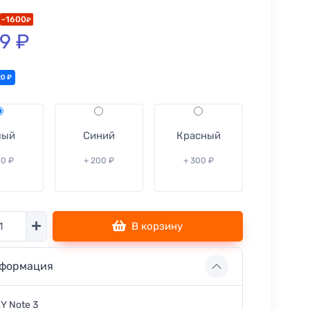
-1600
₽
9 ₽
20 ₽
лый
Синий
Красный
00 ₽
+ 200 ₽
+ 300 ₽
тво
В корзину
формация
Y Note 3