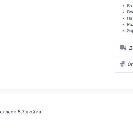
Ба
Ве
Па
Ра
Эк
Д
О
сплеем 5,7 дюйма.