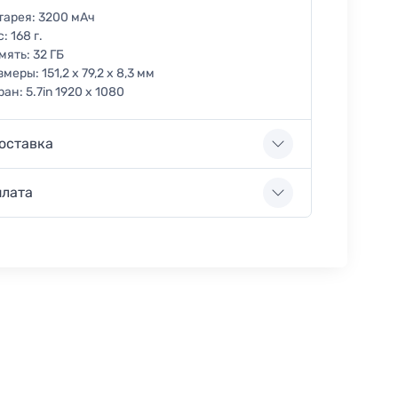
тарея:
3200 мАч
с:
168 г.
мять:
32 ГБ
змеры:
151,2 х 79,2 х 8,3 мм
ран:
5.7in 1920 x 1080
оставка
плата