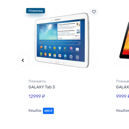
Новинка
Планшеты
Планш
GALAXY Tab 3
GALAXY
12999 ₽
9999 
Кешбэк
Кешбэ
650 ₽