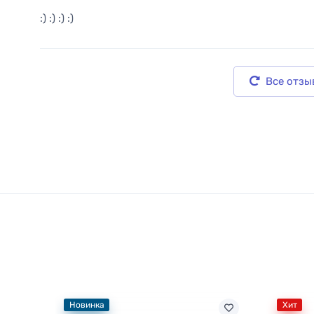
:) :) :) :)
Все отзы
Новинка
Хит