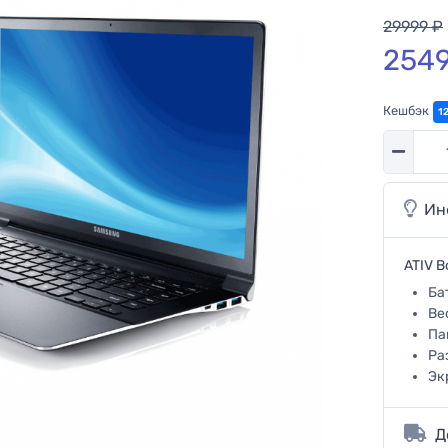
29999 ₽
2549
Кешбэк
1
Количес
Ин
ATIV B
Ба
Ве
Па
Ра
Эк
Д