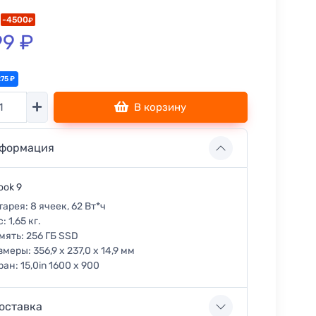
-4500
₽
9 ₽
275 ₽
тво
В корзину
формация
ook 9
тарея:
8 ячеек, 62 Вт*ч
с:
1,65 кг.
мять:
256 ГБ SSD
змеры:
356,9 x 237,0 x 14,9 мм
ран:
15,0in 1600 x 900
оставка