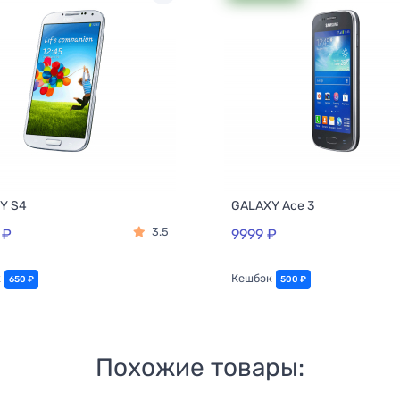
Y S4
GALAXY Ace 3
3.5
 ₽
9999 ₽
к
Кешбэк
650 ₽
500 ₽
Похожие товары: