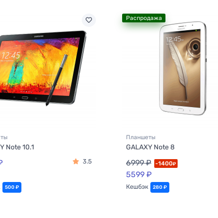
Распродажа
еты
Планшеты
 Note 10.1
GALAXY Note 8
3.5
₽
6999 ₽
-1400
₽
5599 ₽
к
Кешбэк
500 ₽
280 ₽