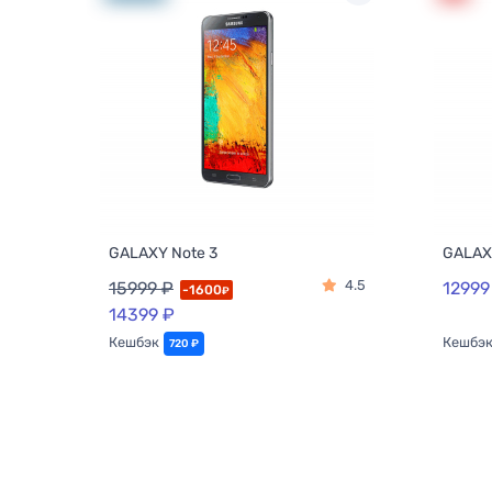
GALAXY Note 3
GALAX
4.5
15999 ₽
12999
-1600
₽
14399 ₽
Кешбэк
Кешбэ
720 ₽