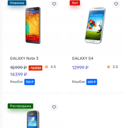
Новинка
Хит
GALAXY Note 3
GALAXY S4
4.5
3.5
15999 ₽
12999 ₽
-1600
₽
14399 ₽
Кешбэк
Кешбэк
720 ₽
650 ₽
Распродажа