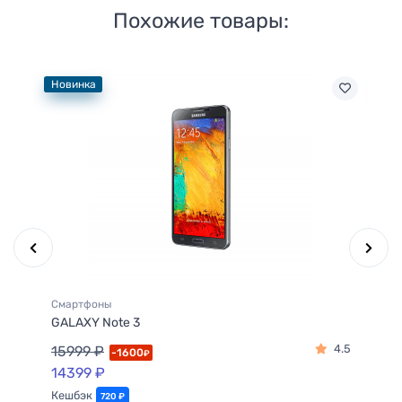
Похожие товары:
Новинка
Хи
Смартфоны
См
GALAXY Note 3
GA
4.5
4.5
15999 ₽
12
-1600
₽
14399 ₽
Кешбэк
Ке
720 ₽